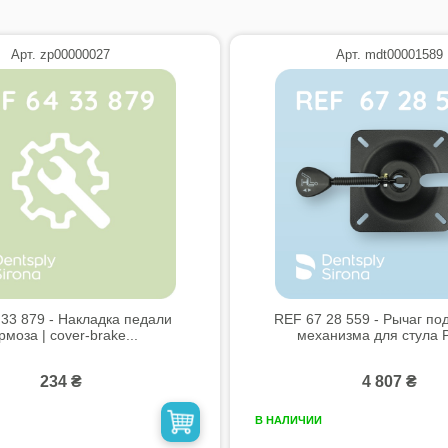
Арт. zp00000027
Арт. mdt00001589
33 879 - Накладка педали
REF 67 28 559 - Рычаг по
рмоза | cover-brake...
механизма для стула Pa
234 ₴
4 807 ₴
В НАЛИЧИИ