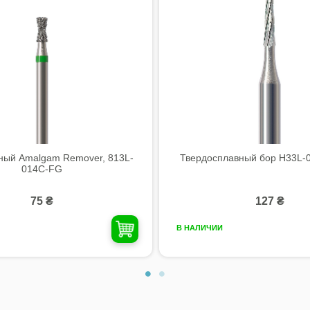
ный Amalgam Remover, 813L-
Твердосплавный бор H33L-0
014C-FG
75 ₴
127 ₴
В НАЛИЧИИ