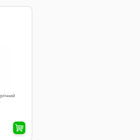
ргічний
.