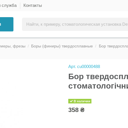
я служба
Контакты
в
ммеры, фрезы
Боры (финиры) твердосплавные
Бор твердоспла
Арт.
cu00000488
Бор твердоспл
стоматологічни
В наличии
358 ₴