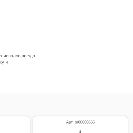
ссионалов всегда
ку и
Арт. br00000635