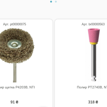
Арт. pt00000075
Арт. br00000563
ир щетка P4203B, NTI
Полир PT2740B, N
91 ₴
318 ₴