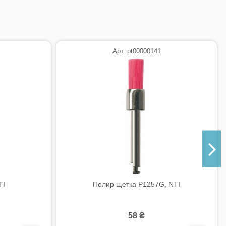
Арт. pt00000141
TI
Полир щетка P1257G, NTI
58 ₴