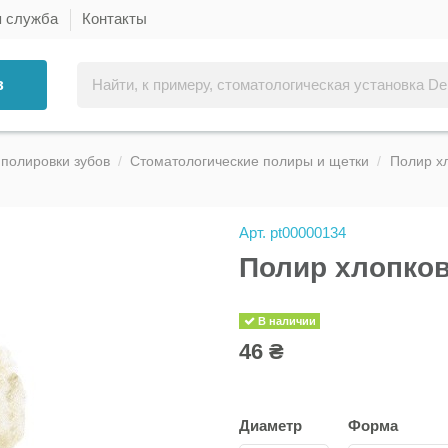
я служба
Контакты
в
полировки зубов
Стоматологические полиры и щетки
Полир х
Арт.
pt00000134
Полир хлопков
В наличии
46 ₴
Диаметр
Форма