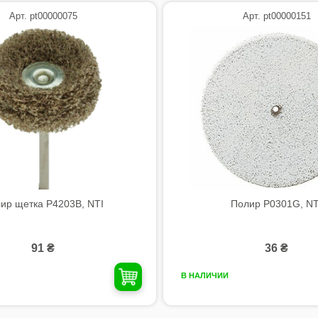
Арт. pt00000075
Арт. pt00000151
ир щетка P4203B, NTI
Полир P0301G, NT
91 ₴
36 ₴
В НАЛИЧИИ