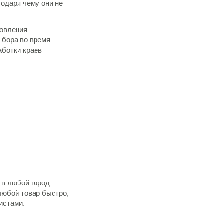
годаря чему они не
товления —
 бора во время
аботки краев
а в любой город
 любой товар быстро,
истами.