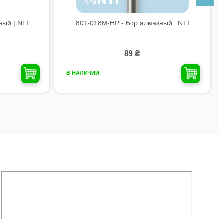
ый | NTI
801-018M-HP - Бор алмазный | NTI
89 ₴
В НАЛИЧИИ