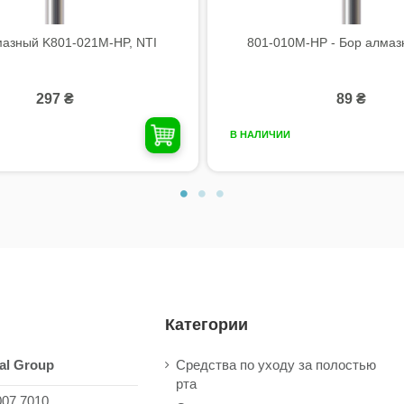
мазный K801-021M-HP, NTI
801-010M-HP - Бор алмазн
297 ₴
89 ₴
В НАЛИЧИИ
Категории
al Group
Средства по уходу за полостью
рта
007 7010