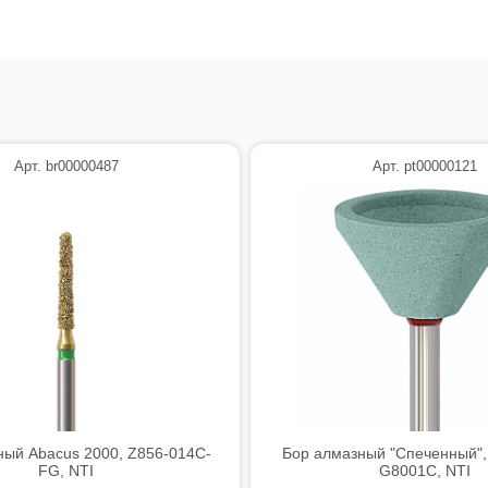
Арт. br00000487
Арт. pt00000121
ный Abacus 2000, Z856-014C-
Бор алмазный "Спеченный",
FG, NTI
G8001C, NTI