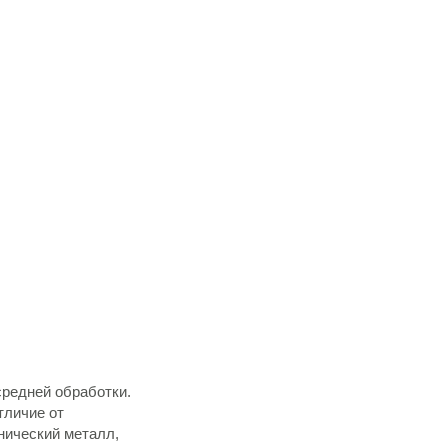
редней обработки.
тличие от
нический металл,