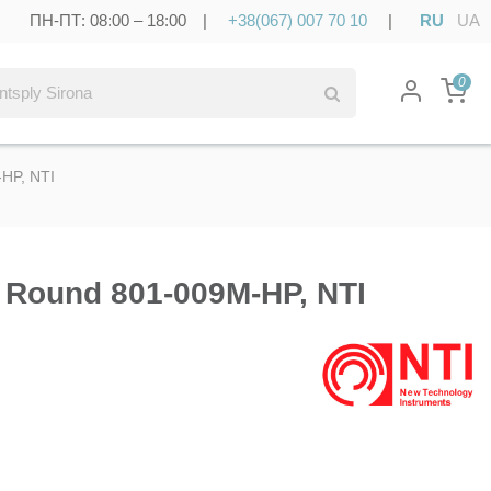
ПН-ПТ: 08:00 – 18:00 |
+38(067) 007 70 10
|
RU
UA
0
HP, NTI
Round 801-009M-HP, NTI