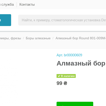
я служба
Контакты
в
ммеры, фрезы
Боры алмазные
Алмазный бор Round 801-009M-
Арт.
br00000609
Алмазный бор 
В наличии
99 ₴