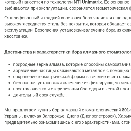
который наносится по технологии
NTI Unimatrix
. Ее основное
выбиваются при эксплуатации, сохраняется геометрическая 
Отшлифованный и гладкий хвостовик бора является еще одни
высокоуглеродистая сталь без покрытия, которая обладает с
эксплуатации. Безопасная установка/извлечение бора из фи
хвостовика.
Достоинства и характеристики бора алмазного стоматолог
природные зерна алмаза, которые способны самозатачив
абразивные частицы связываются металлом с помощью т
сохранение геометрической формы в течение всего срока
безопасная установка/извлечение из фиксирующего меха
простая очистка и стерилизация благодаря высокой плот
длительный срок службы.
Мы предлагаем купить бор алмазный стоматологический
801
Украины, включая Запорожье, Днепр (Днепропетровск), Харько
предварительно ознакомившись с его характеристиками, сто
Состояние
Новый товар