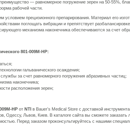
 преимущество — равномерное погружение зерен на 50-55%, бла
форма рабочей части.
м условием прецизионного препарирования. Материал его изго
войствами поглощать вибрации и препятствует разбалансировке
ксирующего механизма наконечника обеспечиваются за счет обр
ического 801-009M-HP:
аться;
ехнологии гальванического осаждения;
 службы за счет равномерного погружения абразивных частиц;
низма наконечника;
ности расположения зерен;
-009M-HP
от
NTI
в Bauer's Medical Store с доставкой инструмент
в, Одессу, Львов, Киев. В каталоге сайта вы сможете заказать
имостью. Перед заказом проконсультируйтесь с нашими специал