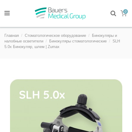
0
Главная
Стоматологическое оборудование
Бинокуляры и
налобные осветители
Бинокуляры стоматологические
SLH
5.0x Бинокуляр, шлем | Zumax