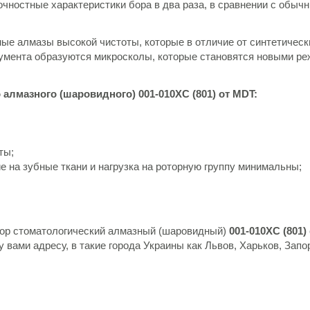
очностные характеристики бора в два раза, в сравнении с обы
ые алмазы высокой чистоты, которые в отличие от синтетическ
румента образуются микросколы, которые становятся новыми ре
алмазного (шаровидного) 001-010XC (801) от MDT:
ты;
е на зубные ткани и нагрузка на роторную группу минимальны;
ь бор стоматологический алмазный (шаровидный)
001-010XC (801)
 вами адресу, в такие города Украины как Львов, Харьков, Запо