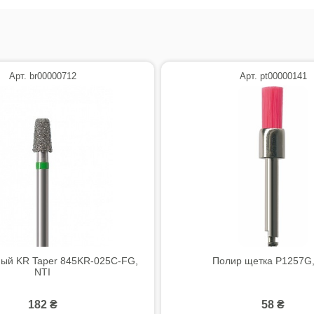
Арт. br00000712
Арт. pt00000141
ый KR Taper 845KR-025C-FG,
Полир щетка P1257G,
NTI
182 ₴
58 ₴