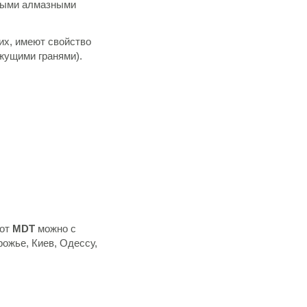
чными алмазными
их, имеют свойство
жущими гранями).
от
MDT
можно с
рожье, Киев, Одессу,