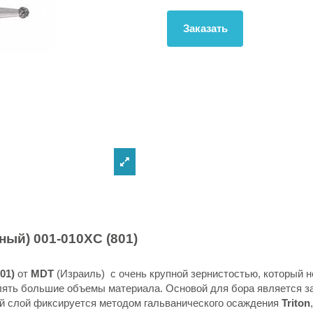
Заказать
дный)
001-010XC (801)
01)
от
MDT
(Израиль) с очень крупной зернистостью, который 
лять большие объемы материала. Основой для бора является за
й слой фиксируется методом гальванического осаждения
Triton