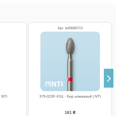
Арт. br00000713
 NTI
379-023F-FGL - Бор алмазный | NTI
161 ₴