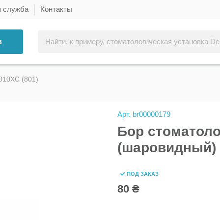
я служба
Контакты
в
010XC (801)
Арт.
br00000179
Бор стоматол
(шаровидный) 
ПОД ЗАКАЗ
80 ₴