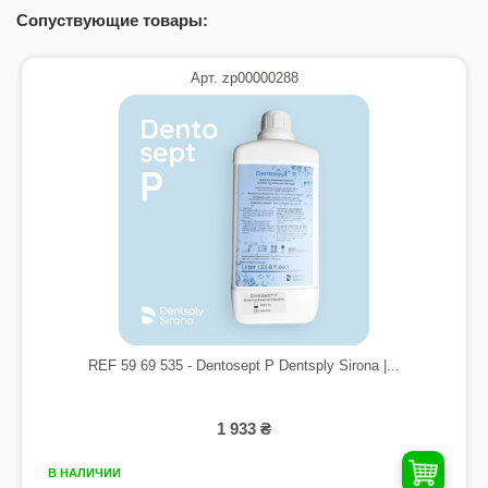
Сопуствующие товары:
График ухода Sinius
График ухода и очистки стоматологической установки Sinius
Арт. zp00000288
Скачать (4.79M)
Краткая инструкция о Sinius
Краткая инструкция по эксплуатации Sinius
Скачать (3.2M)
REF 59 69 535 - Dentosept P Dentsply Sirona |...
1 933 ₴
В НАЛИЧИИ