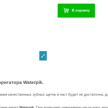
В корзину
рригатора
Waterpik.
ания качественных зубных щеток и паст будет не достаточно, д
орами марки
Waterpik
. Она позволяет равномерно распылить ан