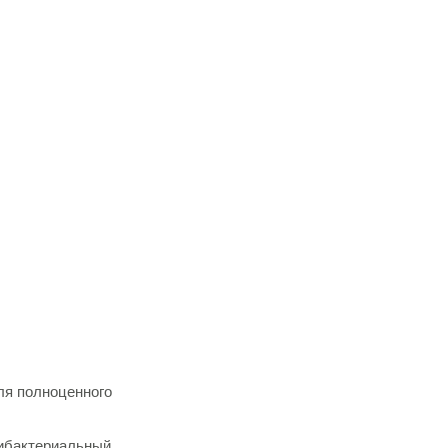
ля полноценного
тибактериальный