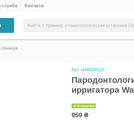
я служба
Контакты
в
 Waterpik
Арт.
oh00000116
Пародонтологи
ирригатора Wa
В наличии
959 ₴