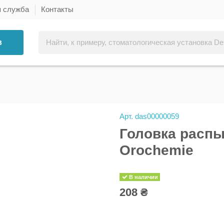
я служба
Контакты
в
Арт.
das00000059
Головка распы
Orochemie
В наличии
208 ₴