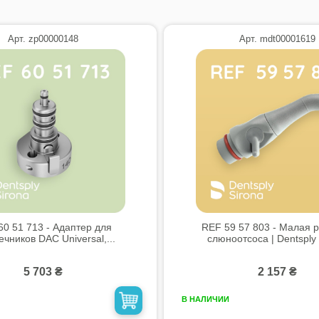
Арт. zp00000148
Арт. mdt00001619
60 51 713 - Адаптер для
REF 59 57 803 - Малая р
чников DAC Universal,...
слюноотсоса | Dentsply 
5 703 ₴
2 157 ₴
В НАЛИЧИИ