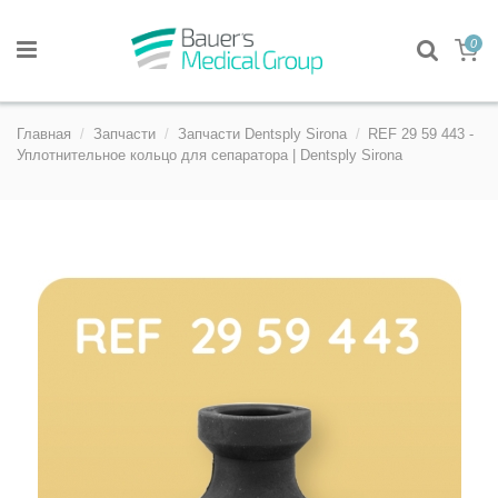
0
Главная
Запчасти
Запчасти Dentsply Sirona
REF 29 59 443 -
Уплотнительное кольцо для сепаратора | Dentsply Sirona