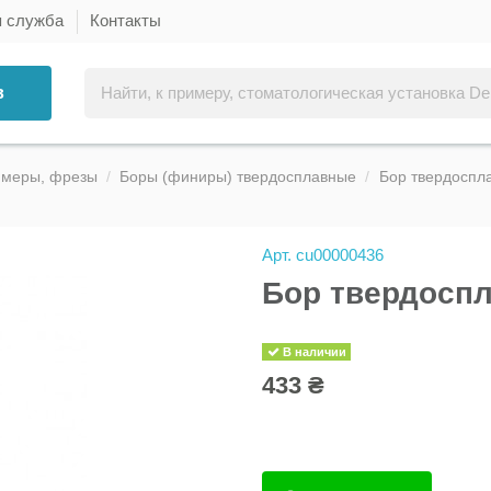
я служба
Контакты
в
ммеры, фрезы
Боры (финиры) твердосплавные
Бор твердоспла
Арт.
cu00000436
Бор твердоспл
В наличии
433 ₴