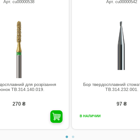
Арт. cu00000538
Арт. cu00000542
досплавний для розрізання
Бор твердосплавний стомат
ронок TB.314.140.019.
TB.314.232.001.
270 ₴
97 ₴
В НАЛИЧИИ