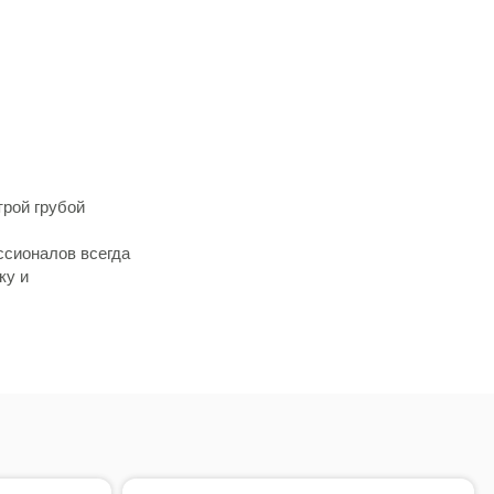
трой грубой
ссионалов всегда
ку и