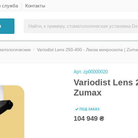
я служба
Контакты
в
матологические
Variodist Lens 250-400 - Линза микроскопа | Zum
Арт.
zp00000020
Variodist Lens
Zumax
ПОД ЗАКАЗ
104 949 ₴